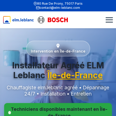
80 Rue De Prony, 75017 Paris
contact@elm-leblanc.com
Intervention en Île-de-France
Installateur Agréé ELM
Leblanc
Île-de-France
Chauffagiste elm.leblanc agréé • Dépannage
24/7 • Installation • Entretien
Techniciens disponibles maintenant en Île-
de-France