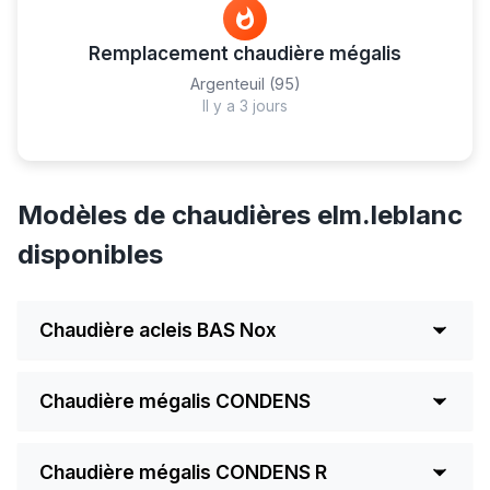
Remplacement chaudière mégalis
Argenteuil (95)
Il y a 3 jours
Modèles de chaudières elm.leblanc
disponibles
Chaudière acleis BAS Nox
Réduction des émissions d'oxydes d'azote
Chaudière mégalis CONDENS
(35mg/kWh)
Grand confort sanitaire. Idéale pour les
Chaudière condensation mixte à
Chaudière mégalis CONDENS R
habitations soucieuses de l'environnement.