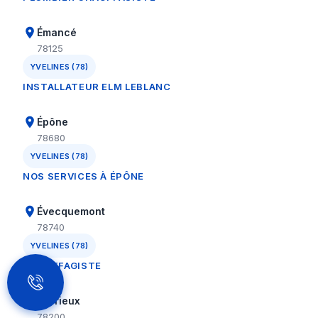
Émancé
78125
YVELINES (78)
INSTALLATEUR ELM LEBLANC
Épône
78680
YVELINES (78)
NOS SERVICES À ÉPÔNE
Évecquemont
78740
YVELINES (78)
CHAUFFAGISTE
Favrieux
78200