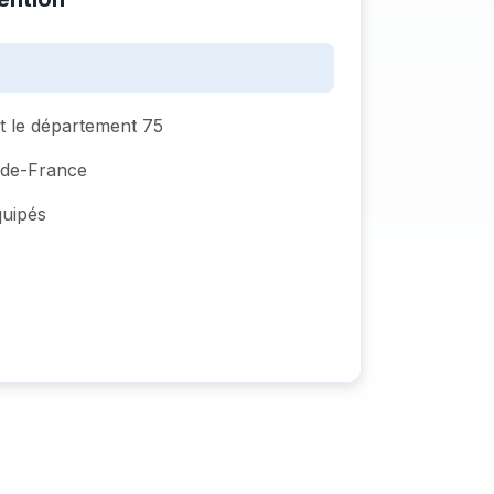
ut le département 75
e-de-France
quipés