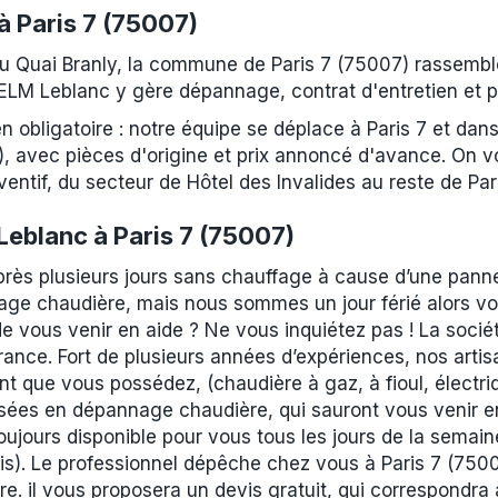
à Paris 7 (75007)
du Quai Branly, la commune de Paris 7 (75007) rassembl
ELM Leblanc y gère dépannage, contrat d'entretien et 
en obligatoire : notre équipe se déplace à Paris 7 et d
), avec pièces d'origine et prix annoncé d'avance. On v
ventif, du secteur de Hôtel des Invalides au reste de Pari
eblanc à Paris 7 (75007)
près plusieurs jours sans chauffage à cause d’une pan
ge chaudière, mais nous sommes un jour férié alors vou
de vous venir en aide ? Ne vous inquiétez pas ! La socié
ance. Fort de plusieurs années d’expériences, nos artis
t que vous possédez, (chaudière à gaz, à fioul, électr
isées en dépannage chaudière, qui sauront vous venir 
oujours disponible pour vous tous les jours de la semai
is). Le professionnel dépêche chez vous à Paris 7 (7500
e. il vous proposera un devis gratuit, qui correspondra