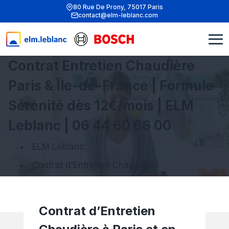
80 Rue De Prony, 75017 Paris
contact@elm-leblanc.com
Contrat Entretien Chaudière
Paris & Île-de-France | Formule
Sérénité dès 12€/mois | ELM
Leblanc | 06 44 60 66 00
ELM Leblanc
Contrat d'Entretien Chaudière
Contrat d’Entretien