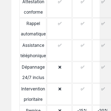
Attestation
✅
✅
✅
conforme
Rappel
✅
✅
✅
automatique
Assistance
✅
✅
✅
téléphonique
Dépannage
❌
✅
✅
24/7 inclus
Intervention
❌
✅
✅
prioritaire
Remise
❌
-15%
-20%