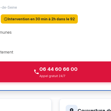
ts-de-Seine
Intervention en 30 min à 2h dans le 92
mmunes
rtement
06 44 60 66 00
Appel gratuit 24/7
Couverture d