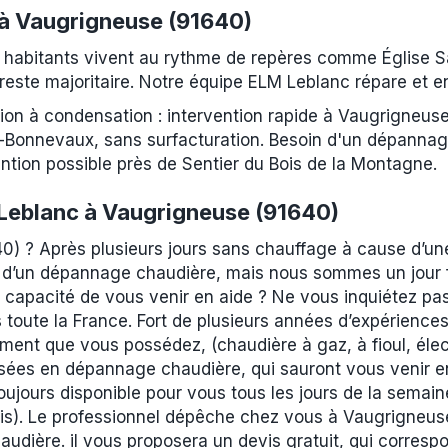
 à Vaugrigneuse (91640)
 habitants vivent au rythme de repères comme Église S
este majoritaire. Notre équipe ELM Leblanc répare et ent
ation à condensation : intervention rapide à Vaugrigneu
Bonnevaux, sans surfacturation. Besoin d'un dépannag
ntion possible près de Sentier du Bois de la Montagne.
Leblanc à Vaugrigneuse (91640)
0) ? Après plusieurs jours sans chauffage à cause d’u
 d’un dépannage chaudière, mais nous sommes un jour fé
n capacité de vous venir en aide ? Ne vous inquiétez pas
oute la France. Fort de plusieurs années d’expériences,
ment que vous possédez, (chaudière à gaz, à fioul, éle
isées en dépannage chaudière, qui sauront vous venir 
oujours disponible pour vous tous les jours de la semai
ris). Le professionnel dépêche chez vous à Vaugrigneuse
udière. il vous proposera un devis gratuit, qui corresp