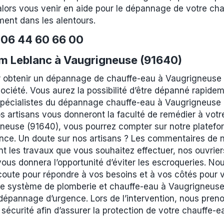
lors vous venir en aide pour le dépannage de votre cha
ent dans les alentours.
e
06 44 60 66 00
m Leblanc à Vaugrigneuse (91640)
 obtenir un dépannage de chauffe-eau à Vaugrigneuse 
société. Vous aurez la possibilité d’être dépanné rapide
 spécialistes du dépannage chauffe-eau à Vaugrigneuse (
 artisans vous donneront la faculté de remédier à votr
neuse (91640), vous pourrez compter sur notre platefor
nce. Un doute sur nos artisans ? Les commentaires de n
nt les travaux que vous souhaitez effectuer, nos ouvrier
 vous donnera l’opportunité d’éviter les escroqueries. No
coute pour répondre à vos besoins et à vos côtés pour vo
otre système de plomberie et chauffe-eau à Vaugrigneu
dépannage d’urgence. Lors de l’intervention, nous prenon
curité afin d’assurer la protection de votre chauffe-ea