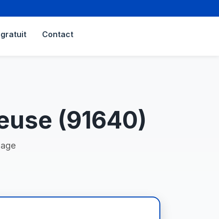
gratuit
Contact
euse (91640)
nage