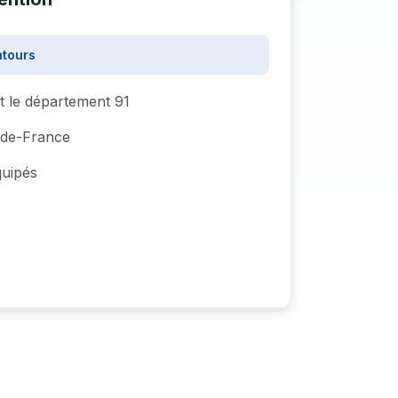
ntours
t le département 91
e-de-France
quipés