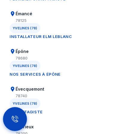
Émancé
78125
YVELINES (78)
INSTALLATEUR ELM LEBLANC
Épône
78680
YVELINES (78)
NOS SERVICES À ÉPÔNE
Évecquemont
78740
YVELINES (78)
CHAUFFAGISTE
Favrieux
78200