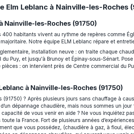
te Elm Leblanc à Nainville-les-Roches 
à Nainville-les-Roches (91750)
es 400 habitants vivent au rythme de repères comme Égl
 majoritaire. Notre équipe ELM Leblanc répare et entretie
lementaire, installation neuve : on traite chaque chaud
 du Puy, et jusqu'à Brunoy et Épinay-sous-Sénart. Pose
èces : on intervient près de Centre commercial du Puy 
eblanc à Nainville-les-Roches (91750)
s (91750) ? Après plusieurs jours sans chauffage à cau
 d’un dépannage chaudière, mais nous sommes un jour fé
n capacité de vous venir en aide ? Ne vous inquiétez pas
oute la France. Fort de plusieurs années d’expériences,
ment que vous possédez, (chaudière à gaz, à fioul, éle