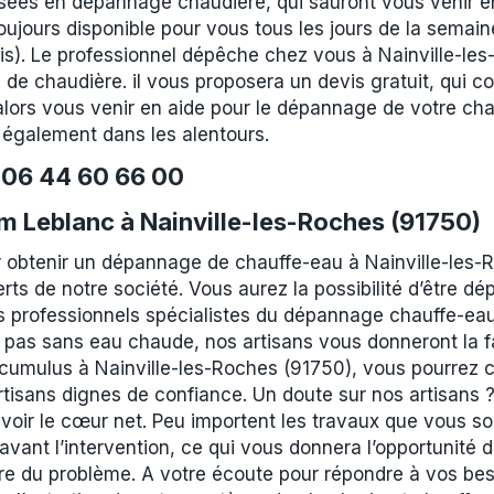
isées en dépannage chaudière, qui sauront vous venir 
oujours disponible pour vous tous les jours de la semai
is). Le professionnel dépêche chez vous à Nainville-les
de chaudière. il vous proposera un devis gratuit, qui c
lors vous venir en aide pour le dépannage de votre cha
 également dans les alentours.
e
06 44 60 66 00
 Leblanc à Nainville-les-Roches (91750)
 obtenir un dépannage de chauffe-eau à Nainville-les-
erts de notre société. Vous aurez la possibilité d’être 
des professionnels spécialistes du dépannage chauffe-ea
z pas sans eau chaude, nos artisans vous donneront la f
cumulus à Nainville-les-Roches (91750), vous pourrez c
rtisans dignes de confiance. Un doute sur nos artisans
avoir le cœur net. Peu importent les travaux que vous so
 avant l’intervention, ce qui vous donnera l’opportunité 
ure du problème. A votre écoute pour répondre à vos be