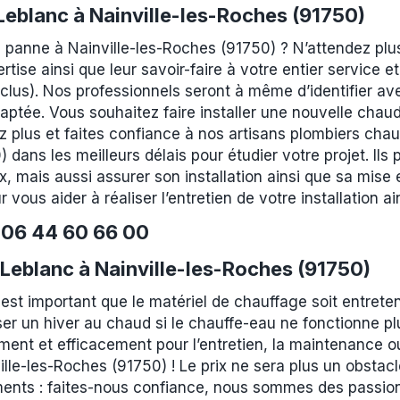
 Leblanc à Nainville-les-Roches (91750)
 panne à Nainville-les-Roches (91750) ? N’attendez plus
ertise ainsi que leur savoir-faire à votre entier service 
inclus). Nos professionnels seront à même d’identifier a
daptée. Vous souhaitez faire installer une nouvelle cha
 plus et faites confiance à nos artisans plombiers chauf
dans les meilleurs délais pour étudier votre projet. Ils 
x, mais aussi assurer son installation ainsi que sa mise 
 vous aider à réaliser l’entretien de votre installation
e
06 44 60 66 00
Leblanc à Nainville-les-Roches (91750)
 est important que le matériel de chauffage soit entrete
r un hiver au chaud si le chauffe-eau ne fonctionne p
ent et efficacement pour l’entretien, la maintenance ou 
ille-les-Roches (91750) ! Le prix ne sera plus un obstac
ents : faites-nous confiance, nous sommes des passionn