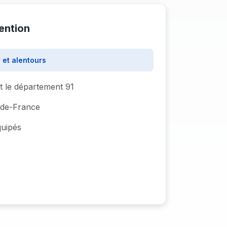
ention
 et alentours
t le département 91
e-de-France
quipés