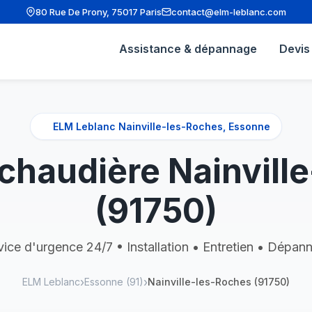
80 Rue De Prony, 75017 Paris
contact@elm-leblanc.com
Assistance & dépannage
Devis 
ELM Leblanc Nainville-les-Roches, Essonne
haudière Nainvill
(91750)
vice d'urgence 24/7 • Installation • Entretien • Dépan
ELM Leblanc
Essonne (91)
Nainville-les-Roches (91750)