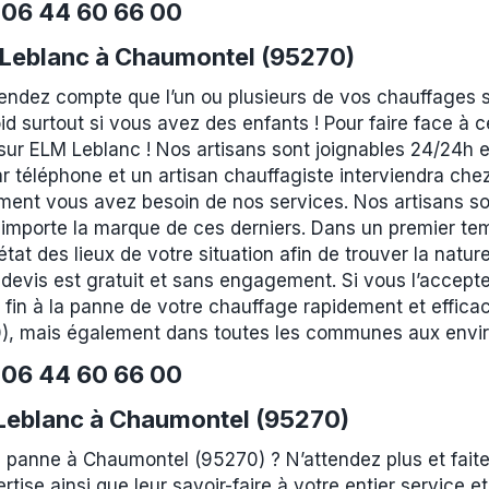
e
06 44 60 66 00
Leblanc à Chaumontel (95270)
rendez compte que l’un ou plusieurs de vos chauffages 
id surtout si vous avez des enfants ! Pour faire face à
r ELM Leblanc ! Nos artisans sont joignables 24/24h et 
r téléphone et un artisan chauffagiste interviendra che
ment vous avez besoin de nos services. Nos artisans son
 importe la marque de ces derniers. Dans un premier tem
at des lieux de votre situation afin de trouver la nature
devis est gratuit et sans engagement. Si vous l’accepte
 fin à la panne de votre chauffage rapidement et effic
0), mais également dans toutes les communes aux envir
e
06 44 60 66 00
m Leblanc à Chaumontel (95270)
n panne à Chaumontel (95270) ? N’attendez plus et fait
ertise ainsi que leur savoir-faire à votre entier service 