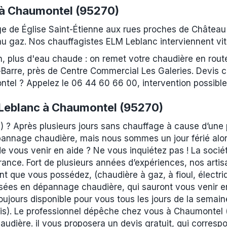
 à Chaumontel (95270)
e de Église Saint-Étienne aux rues proches de Château
au gaz. Nos chauffagistes ELM Leblanc interviennent vit
n, plus d'eau chaude : on remet votre chaudière en rou
rre, près de Centre Commercial Les Galeries. Devis cla
l ? Appelez le 06 44 60 66 00, intervention possible p
Leblanc à Chaumontel (95270)
 ? Après plusieurs jours sans chauffage à cause d’une
annage chaudière, mais nous sommes un jour férié alor
de vous venir en aide ? Ne vous inquiétez pas ! La socié
ance. Fort de plusieurs années d’expériences, nos artis
t que vous possédez, (chaudière à gaz, à fioul, électr
isées en dépannage chaudière, qui sauront vous venir 
oujours disponible pour vous tous les jours de la semai
ris). Le professionnel dépêche chez vous à Chaumontel 
udière. il vous proposera un devis gratuit, qui corresp