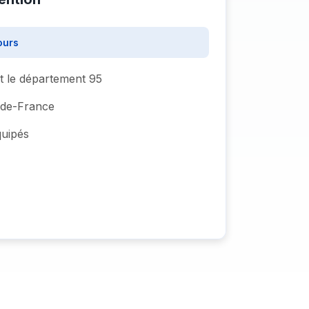
ours
ut le département 95
e-de-France
quipés