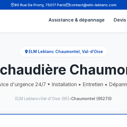
80 Rue De Prony, 75017 Paris
contact@elm-leblanc.com
Assistance & dépannage
Devis 
ELM Leblanc Chaumontel, Val-d'Oise
chaudière Chaumon
vice d'urgence 24/7 • Installation • Entretien • Dépan
ELM Leblanc
Val-d'Oise (95)
Chaumontel (95270)