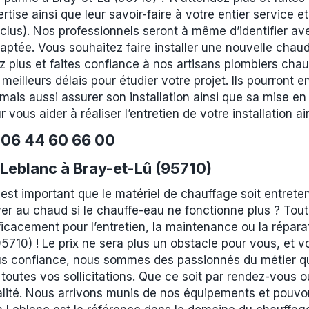
ertise ainsi que leur savoir-faire à votre entier service 
inclus). Nos professionnels seront à même d’identifier a
daptée. Vous souhaitez faire installer une nouvelle cha
 plus et faites confiance à nos artisans plombiers chauf
eilleurs délais pour étudier votre projet. Ils pourront en
mais aussi assurer son installation ainsi que sa mise en 
 vous aider à réaliser l’entretien de votre installation
e
06 44 60 66 00
 Leblanc à Bray-et-Lû (95710)
 est important que le matériel de chauffage soit entret
r au chaud si le chauffe-eau ne fonctionne plus ? Tou
cacement pour l’entretien, la maintenance ou la réparati
5710) ! Le prix ne sera plus un obstacle pour vous, et v
s confiance, nous sommes des passionnés du métier qui 
 toutes vos sollicitations. Que ce soit par rendez-vous o
alité. Nous arrivons munis de nos équipements et pouvon