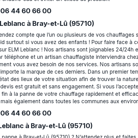
e
06 44 60 66 00
eblanc à Bray-et-Lû (95710)
rendez compte que l’un ou plusieurs de vos chauffages 
id surtout si vous avez des enfants ! Pour faire face à
r ELM Leblanc ! Nos artisans sont joignables 24/24h et 
r téléphone et un artisan chauffagiste interviendra che
ment vous avez besoin de nos services. Nos artisans son
 importe la marque de ces derniers. Dans un premier tem
at des lieux de votre situation afin de trouver la nature
devis est gratuit et sans engagement. Si vous l’accepte
 fin à la panne de votre chauffage rapidement et effic
), mais également dans toutes les communes aux enviro
e
06 44 60 66 00
 Leblanc à Bray-et-Lû (95710)
 panne à Bray-et-Lû (95710) ? N’attendez plus et faites