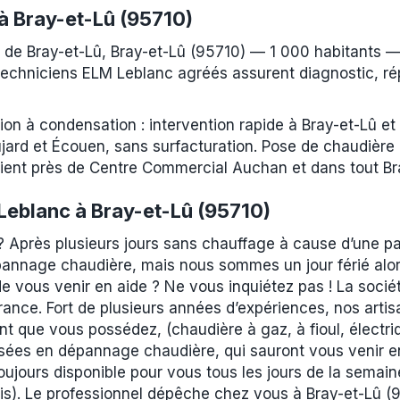
à Bray-et-Lû (95710)
 de Bray-et-Lû, Bray-et-Lû (95710) — 1 000 habitants
echniciens ELM Leblanc agréés assurent diagnostic, répa
tion à condensation : intervention rapide à Bray-et-Lû 
jard et Écouen, sans surfacturation. Pose de chaudiè
ient près de Centre Commercial Auchan et dans tout Br
eblanc à Bray-et-Lû (95710)
? Après plusieurs jours sans chauffage à cause d’une 
annage chaudière, mais nous sommes un jour férié alor
de vous venir en aide ? Ne vous inquiétez pas ! La socié
ance. Fort de plusieurs années d’expériences, nos artis
t que vous possédez, (chaudière à gaz, à fioul, électr
isées en dépannage chaudière, qui sauront vous venir 
oujours disponible pour vous tous les jours de la semai
ris). Le professionnel dépêche chez vous à Bray-et-Lû (9