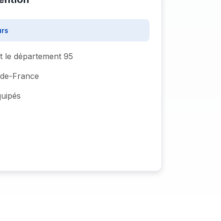
urs
ut le département 95
e-de-France
quipés