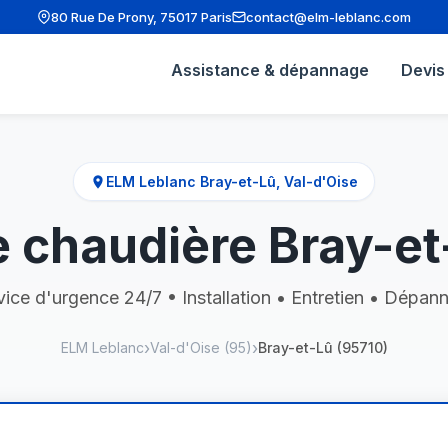
80 Rue De Prony, 75017 Paris
contact@elm-leblanc.com
Assistance & dépannage
Devis 
ELM Leblanc Bray-et-Lû, Val-d'Oise
chaudière Bray-et
vice d'urgence 24/7 • Installation • Entretien • Dépan
ELM Leblanc
Val-d'Oise (95)
Bray-et-Lû (95710)