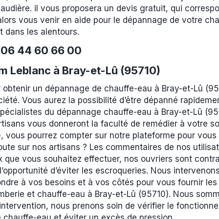
udière. il vous proposera un devis gratuit, qui corresp
lors vous venir en aide pour le dépannage de votre cha
 dans les alentours.
e
06 44 60 66 00
 Leblanc à Bray-et-Lû (95710)
 obtenir un dépannage de chauffe-eau à Bray-et-Lû (95
ciété. Vous aurez la possibilité d’être dépanné rapideme
spécialistes du dépannage chauffe-eau à Bray-et-Lû (957
tisans vous donneront la faculté de remédier à votre s
, vous pourrez compter sur notre plateforme pour vous 
ute sur nos artisans ? Les commentaires de nos utilisat
 que vous souhaitez effectuer, nos ouvriers sont contrai
l’opportunité d’éviter les escroqueries. Nous intervenon
ndre à vos besoins et à vos côtés pour vous fournir les
omberie et chauffe-eau à Bray-et-Lû (95710). Nous somm
intervention, nous prenons soin de vérifier le fonction
re chauffe-eau et éviter un excès de pression.