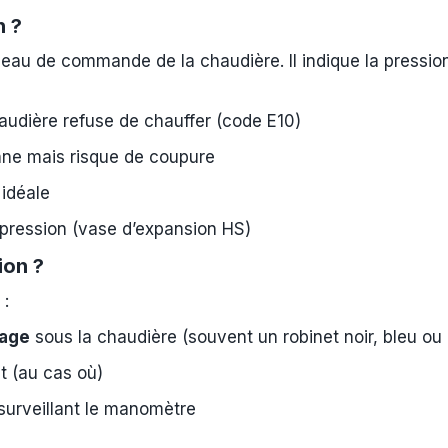
n ?
leau de commande de la chaudière. Il indique la pressio
udière refuse de chauffer (code E10)
ne mais risque de coupure
idéale
ression (vase d’expansion HS)
ion ?
:
sage
sous la chaudière (souvent un robinet noir, bleu ou
et (au cas où)
 surveillant le manomètre