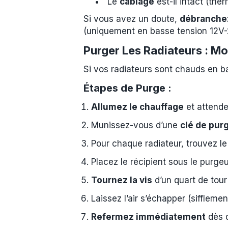
Le
câblage
est-il intact (ther
Si vous avez un doute,
débranchez
(uniquement en basse tension 12V-2
Purger Les Radiateurs : M
Si vos radiateurs sont chauds en bas
Étapes de Purge :
Allumez le chauffage
et attende
Munissez-vous d’une
clé de pur
Pour chaque radiateur, trouvez l
Placez le récipient sous le purge
Tournez la vis
d’un quart de tour
Laissez l’air s’échapper (siffleme
Refermez immédiatement
dès q