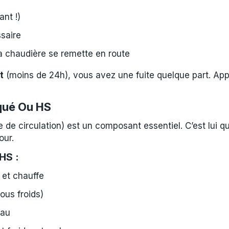
ant !)
ssaire
a chaudière se remette en route
t
(moins de 24h), vous avez une fuite quelque part. Appe
oqué Ou HS
e circulation) est un composant essentiel. C’est lui qui
our.
HS :
 et chauffe
ous froids)
eau