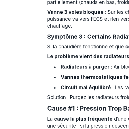
partiellement (chauds en bas, froids
Vanne 3 voies bloquée
: Sur les c
puissance va vers l’ECS et rien ve
chauffage.
Symptôme 3 : Certains Radia
Si la chaudière fonctionne et que
c
Le problème vient des radiateu
Radiateurs à purger
: Air bl
Vannes thermostatiques f
Circuit mal équilibré
: Les r
Solution : Purgez les radiateurs froi
Cause #1 : Pression Trop B
La
cause la plus fréquente
d’une 
une sécurité : si la pression desce