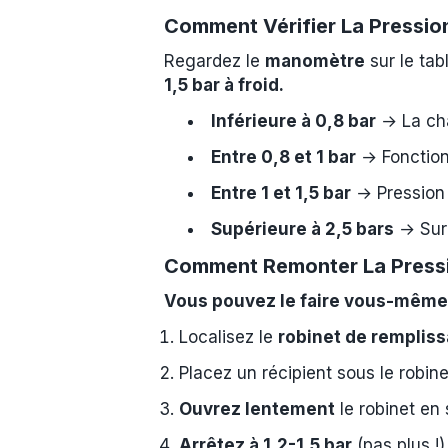
Comment Vérifier La Pressio
Regardez le
manomètre
sur le tab
1,5 bar à froid.
Inférieure à 0,8 bar
→ La cha
Entre 0,8 et 1 bar
→ Fonction
Entre 1 et 1,5 bar
→ Pression 
Supérieure à 2,5 bars
→ Surp
Comment Remonter La Press
Vous pouvez le faire vous-même
Localisez le
robinet de remplis
Placez un récipient sous le robin
Ouvrez lentement
le robinet en
Arrêtez à 1,2-1,5 bar
(pas plus !)