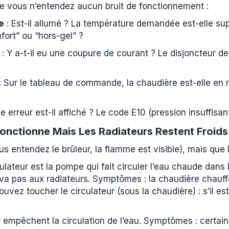
e vous n’entendez aucun bruit de fonctionnement :
e
: Est-il allumé ? La température demandée est-elle su
fort” ou “hors-gel” ?
: Y a-t-il eu une coupure de courant ? Le disjoncteur de
: Sur le tableau de commande, la chaudière est-elle en
 erreur est-il affiché ? Le code E10 (pression insuffisant
onctionne Mais Les Radiateurs Restent Froids
s entendez le brûleur, la flamme est visible), mais que l
culateur est la pompe qui fait circuler l’eau chaude dans l
e va pas aux radiateurs. Symptômes : la chaudière chauf
ez toucher le circulateur (sous la chaudière) : s’il est f
ir empêchent la circulation de l’eau. Symptômes : certai