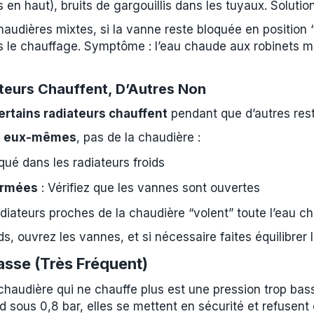
 en haut), bruits de gargouillis dans les tuyaux. Solution
haudières mixtes, si la vanne reste bloquée en position 
rs le chauffage. Symptôme : l’eau chaude aux robinets m
teurs Chauffent, D’Autres Non
ertains radiateurs chauffent
pendant que d’autres reste
rs eux-mêmes
, pas de la chaudière :
oqué dans les radiateurs froids
ermées
: Vérifiez que les vannes sont ouvertes
adiateurs proches de la chaudière “volent” toute l’eau c
ds, ouvrez les vannes, et si nécessaire faites équilibrer l
asse (Très Fréquent)
chaudière qui ne chauffe plus est une pression trop ba
nd sous 0,8 bar, elles se mettent en sécurité et refusent