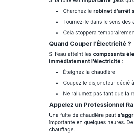
Si la fuite est
importante
(plus qu’
Cherchez le
robinet d’arrêt 
Tournez-le dans le sens des a
Cela stoppera temporairement
Quand Couper l’Électricité ?
Si l’eau atteint les
composants éle
immédiatement l’électricité
:
Éteignez la chaudière
Coupez le disjoncteur dédié à
Ne rallumez pas tant que la r
Appelez un Professionnel R
Une fuite de chaudière peut
s’agg
importante en quelques heures. De p
chauffage.