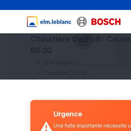
Chaudière Qui Fuit : Caus
66 00
ELM Leblanc
Chaudière Qui Fuit
Urgence
⚠️
Une fuite importante nécessite un