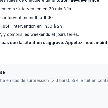
les fuites de chaudière dans
toute l’Île-de-France
:
ements : intervention en 30 min à 1h
)
: intervention en 1h à 1h30
, 95)
: intervention en 1h30 à 2h
7
, y compris les weekends et jours fériés.
z pas que la situation s’aggrave. Appelez-nous main
use
 en cas de surpression (> 3 bars). Si elle fuit en contin