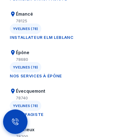
Émancé
78125
YVELINES (78)
INSTALLATEUR ELM LEBLANC
Épône
78680
YVELINES (78)
NOS SERVICES À ÉPÔNE
Évecquemont
78740
YVELINES (78)
CHAUFFAGISTE
Favrieux
78200