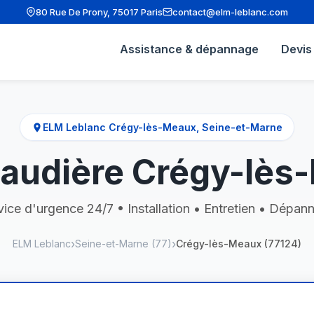
80 Rue De Prony, 75017 Paris
contact@elm-leblanc.com
Assistance & dépannage
Devis 
ELM Leblanc Crégy-lès-Meaux, Seine-et-Marne
audière Crégy-lès-
vice d'urgence 24/7 • Installation • Entretien • Dépan
ELM Leblanc
Seine-et-Marne (77)
Crégy-lès-Meaux (77124)