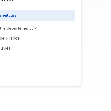
alentours
ut le département 77
e-de-France
quipés