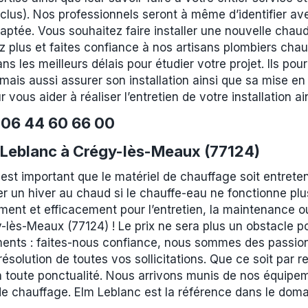
inclus). Nos professionnels seront à même d’identifier a
daptée. Vous souhaitez faire installer une nouvelle cha
 plus et faites confiance à nos artisans plombiers chauf
 les meilleurs délais pour étudier votre projet. Ils pour
mais aussi assurer son installation ainsi que sa mise en 
 vous aider à réaliser l’entretien de votre installation
e
06 44 60 66 00
 Leblanc à Crégy-lès-Meaux (77124)
l est important que le matériel de chauffage soit entret
 un hiver au chaud si le chauffe-eau ne fonctionne pl
ent et efficacement pour l’entretien, la maintenance ou 
-lès-Meaux (77124) ! Le prix ne sera plus un obstacle p
ents : faites-nous confiance, nous sommes des passionn
 résolution de toutes vos sollicitations. Que ce soit par r
n toute ponctualité. Nous arrivons munis de nos équipe
e chauffage. Elm Leblanc est la référence dans le doma