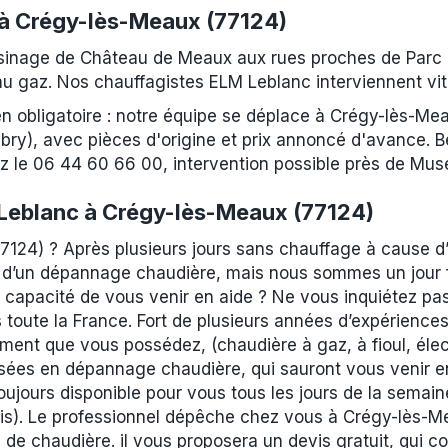
 à Crégy-lès-Meaux (77124)
sinage de Château de Meaux aux rues proches de Parc d
au gaz. Nos chauffagistes ELM Leblanc interviennent vit
ien obligatoire : notre équipe se déplace à Crégy-lès-
ry), avec pièces d'origine et prix annoncé d'avance. B
le 06 44 60 66 00, intervention possible près de Mus
Leblanc à Crégy-lès-Meaux (77124)
7124) ? Après plusieurs jours sans chauffage à cause d
 d’un dépannage chaudière, mais nous sommes un jour fé
n capacité de vous venir en aide ? Ne vous inquiétez pas
oute la France. Fort de plusieurs années d’expériences,
ment que vous possédez, (chaudière à gaz, à fioul, éle
isées en dépannage chaudière, qui sauront vous venir 
oujours disponible pour vous tous les jours de la semai
ris). Le professionnel dépêche chez vous à Crégy-lès-Me
de chaudière. il vous proposera un devis gratuit, qui c