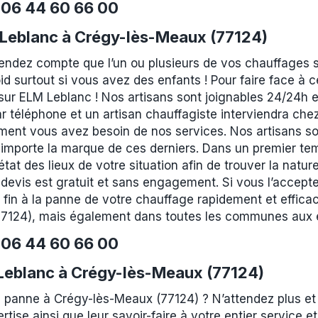
e
06 44 60 66 00
Leblanc à Crégy-lès-Meaux (77124)
rendez compte que l’un ou plusieurs de vos chauffages 
id surtout si vous avez des enfants ! Pour faire face à
r ELM Leblanc ! Nos artisans sont joignables 24/24h et 
r téléphone et un artisan chauffagiste interviendra che
ment vous avez besoin de nos services. Nos artisans son
 importe la marque de ces derniers. Dans un premier tem
at des lieux de votre situation afin de trouver la nature
devis est gratuit et sans engagement. Si vous l’accepte
 fin à la panne de votre chauffage rapidement et effic
(77124), mais également dans toutes les communes aux 
e
06 44 60 66 00
m Leblanc à Crégy-lès-Meaux (77124)
 panne à Crégy-lès-Meaux (77124) ? N’attendez plus et 
ertise ainsi que leur savoir-faire à votre entier service 