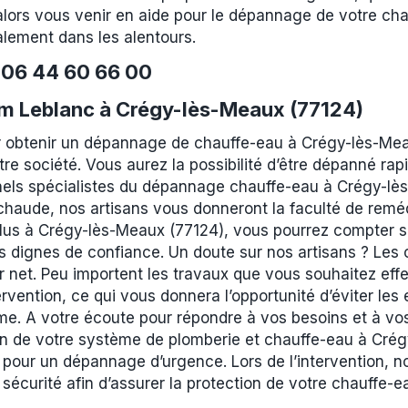
lors vous venir en aide pour le dépannage de votre cha
lement dans les alentours.
e
06 44 60 66 00
m Leblanc à Crégy-lès-Meaux (77124)
 obtenir un dépannage de chauffe-eau à Crégy-lès-Mea
tre société. Vous aurez la possibilité d’être dépanné ra
nnels spécialistes du dépannage chauffe-eau à Crégy-lè
chaude, nos artisans vous donneront la faculté de reméd
us à Crégy-lès-Meaux (77124), vous pourrez compter s
ns dignes de confiance. Un doute sur nos artisans ? Les
 net. Peu importent les travaux que vous souhaitez effe
tervention, ce qui vous donnera l’opportunité d’éviter le
me. A votre écoute pour répondre à vos besoins et à vos
ien de votre système de plomberie et chauffe-eau à Cré
pour un dépannage d’urgence. Lors de l’intervention, no
curité afin d’assurer la protection de votre chauffe-ea