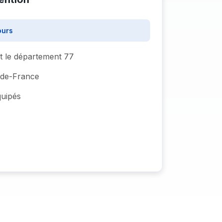
ours
ut le département 77
e-de-France
quipés