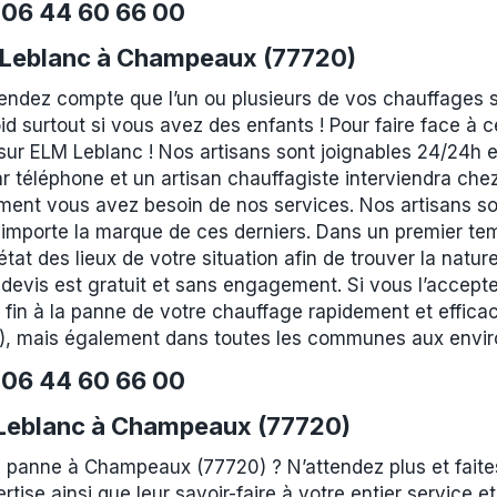
e
06 44 60 66 00
 Leblanc à Champeaux (77720)
rendez compte que l’un ou plusieurs de vos chauffages 
id surtout si vous avez des enfants ! Pour faire face à
r ELM Leblanc ! Nos artisans sont joignables 24/24h et 
r téléphone et un artisan chauffagiste interviendra che
ment vous avez besoin de nos services. Nos artisans son
 importe la marque de ces derniers. Dans un premier tem
at des lieux de votre situation afin de trouver la nature
devis est gratuit et sans engagement. Si vous l’accepte
 fin à la panne de votre chauffage rapidement et effic
), mais également dans toutes les communes aux envir
e
06 44 60 66 00
m Leblanc à Champeaux (77720)
n panne à Champeaux (77720) ? N’attendez plus et faite
ertise ainsi que leur savoir-faire à votre entier service 