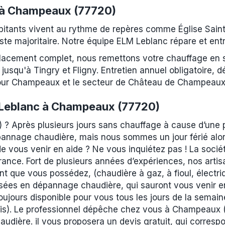
 à Champeaux (77720)
tants vivent au rythme de repères comme Église Saint
e majoritaire. Notre équipe ELM Leblanc répare et entre
placement complet, nous remettons votre chauffage en
qu'à Tingry et Fligny. Entretien annuel obligatoire, dé
pour Champeaux et le secteur de Château de Champeaux
Leblanc à Champeaux (77720)
? Après plusieurs jours sans chauffage à cause d’une 
annage chaudière, mais nous sommes un jour férié alor
de vous venir en aide ? Ne vous inquiétez pas ! La socié
ance. Fort de plusieurs années d’expériences, nos artis
t que vous possédez, (chaudière à gaz, à fioul, électr
isées en dépannage chaudière, qui sauront vous venir 
oujours disponible pour vous tous les jours de la semai
ris). Le professionnel dépêche chez vous à Champeaux (
udière. il vous proposera un devis gratuit, qui corresp