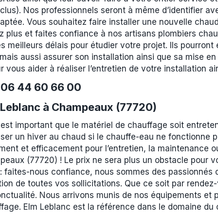
inclus). Nos professionnels seront à même d’identifier a
daptée. Vous souhaitez faire installer une nouvelle cha
 plus et faites confiance à nos artisans plombiers chauf
eilleurs délais pour étudier votre projet. Ils pourront e
mais aussi assurer son installation ainsi que sa mise en 
 vous aider à réaliser l’entretien de votre installation
e
06 44 60 66 00
m Leblanc à Champeaux (77720)
 est important que le matériel de chauffage soit entret
 un hiver au chaud si le chauffe-eau ne fonctionne p
ent et efficacement pour l’entretien, la maintenance ou 
peaux (77720) ! Le prix ne sera plus un obstacle pour v
 faites-nous confiance, nous sommes des passionnés du 
tion de toutes vos sollicitations. Que ce soit par rendez-
onctualité. Nous arrivons munis de nos équipements et 
fage. Elm Leblanc est la référence dans le domaine du 